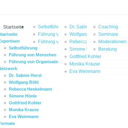
Startseite
Expertisen
Selbstführung
Netzwerk
Dr. Sabine Horst
Formate
Coaching
Phil
Startseite
Führung von Menschen
Wolfgang Böhl
Seminare
Expertisen
Führung von Organisationen
Rebecca Henkelmann
Moderationen
Selbstführung
Simone Hönle
Beratung
Führung von Menschen
Gottfried Kohler
Führung von Organisationen
Monika Krause
Netzwerk
Eva Weinmann
Dr. Sabine Horst
Wolfgang Böhl
Rebecca Henkelmann
Simone Hönle
Gottfried Kohler
Monika Krause
Eva Weinmann
Formate