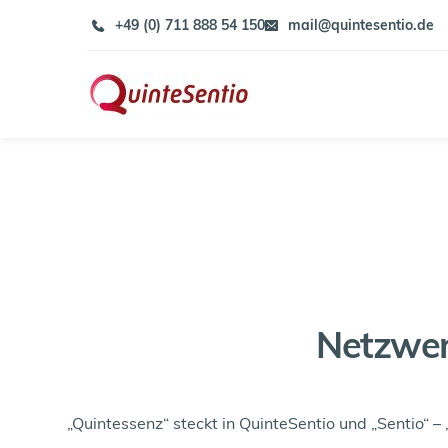
Zum
+49 (0) 711 888 54 150
mail@quintesentio.de
Inhalt
springen
Netzwer
„Quintessenz“ steckt in QuinteSentio und „Sentio“ –