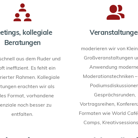
tings, kollegiale 
Veranstaltunge
Beratungen
moderieren wir von Klein 
Großveranstaltungen un
schnell aus dem Ruder und 
Anwendung moderner
ft ineffizient. Es fehlt ein 
Moderationstechniken – z
rierter Rahmen. Kollegiale 
Podiumsdiskussionen,
tungen erachten wir als 
Gesprächsrunden, 
les Format, vorhandene 
Vortragsreihen, Konferenz
enziale noch besser zu 
Formaten wie World Cafés
entfalten.
Camps, Kreativsessions