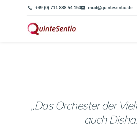
Zum
+49 (0) 711 888 54 150
mail@quintesentio.de
Inhalt
springen
„Das Orchester der Vie
auch Dishar